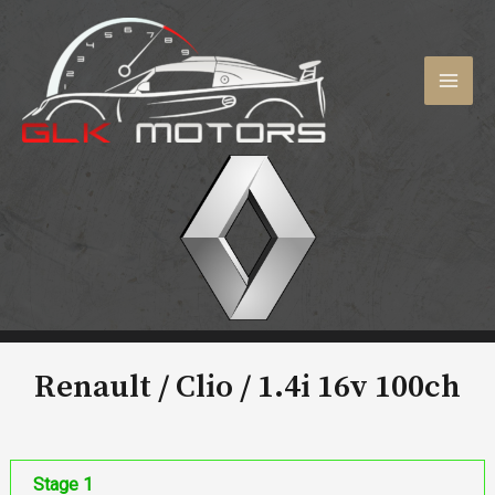
Aller
au
contenu
MAI
MEN
Renault / Clio /
1.4i 16v 100ch
Stage 1