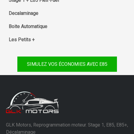
Stage 1 + E85 Flex-Fuel
Decalaminage
Boite Automatique
Les Petits +
SIMULEZ VOS ÉCONOMIES AVEC E85
GLK Motors, Reprogrammation moteur. Stage 1, E85, E85+,
Décalaminage