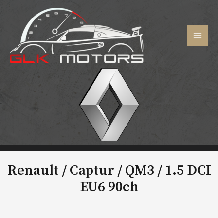
Aller
au
contenu
MAI
MEN
Renault / Captur / QM3 /
1.5 DCI
EU6 90ch