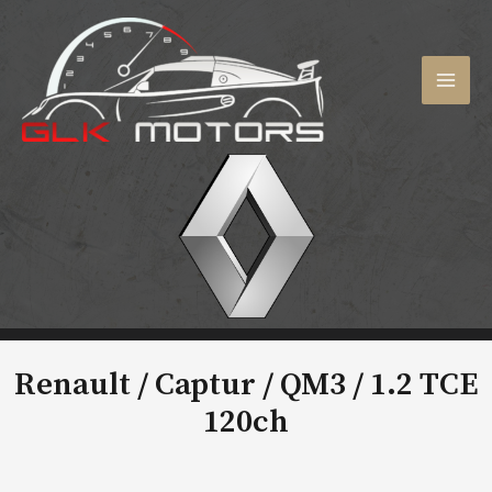
Aller
au
contenu
MAI
MEN
Renault / Captur / QM3 /
1.2 TCE
120ch