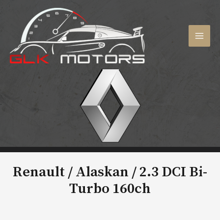
Aller
au
contenu
MAI
MEN
Renault / Alaskan /
2.3 DCI Bi-
Turbo 160ch