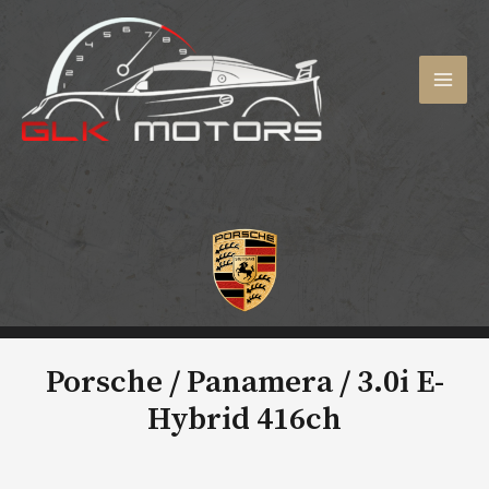
Aller
au
contenu
MAI
MEN
Porsche / Panamera /
3.0i E-
Hybrid 416ch