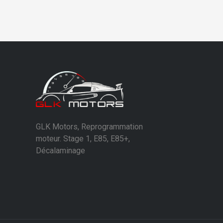
GLK Motors, Reprogrammation
moteur. Stage 1, E85, E85+,
Décalaminage