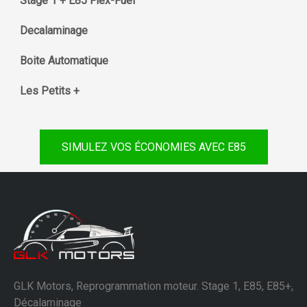
Stage 1 + E85 Flex-Fuel
Decalaminage
Boite Automatique
Les Petits +
SIMULEZ VOS ÉCONOMIES AVEC E85
GLK Motors, Reprogrammation moteur. Stage 1, E85, E85+,
Décalaminage