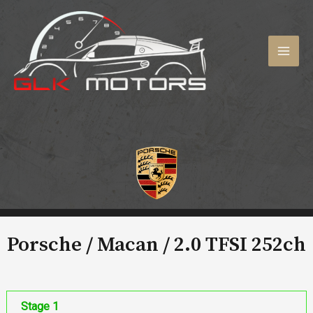
Aller
au
contenu
MAI
MEN
Porsche / Macan /
2.0 TFSI 252ch
Stage 1