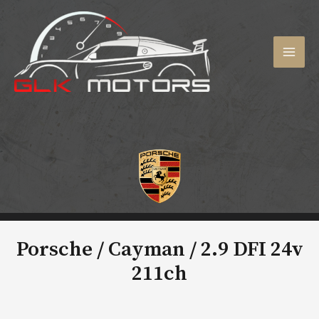
Aller
au
contenu
MAI
MEN
Porsche / Cayman /
2.9 DFI 24v
211ch