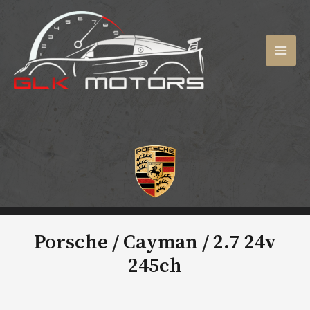
Aller
au
contenu
MAI
MEN
Porsche / Cayman /
2.7 24v
245ch