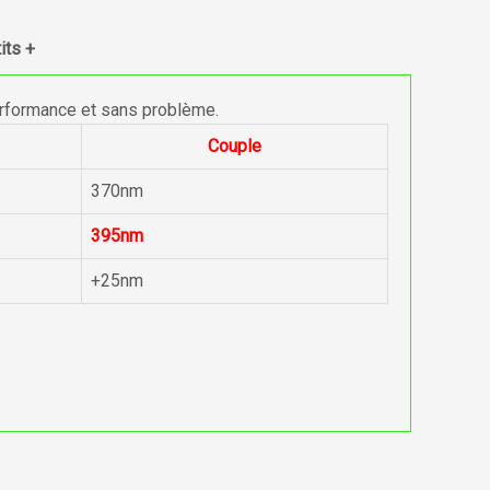
its +
erformance et sans problème.
Couple
370nm
395nm
+25nm