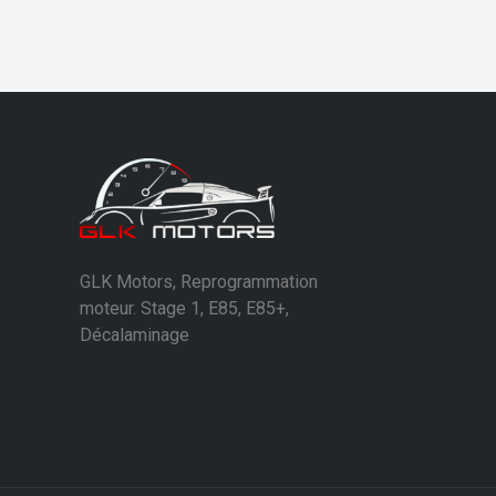
GLK Motors, Reprogrammation
moteur. Stage 1, E85, E85+,
Décalaminage