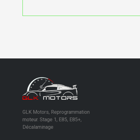
GLK Motors, Reprogrammation
moteur. Stage 1, E85, E85+,
Décalaminage