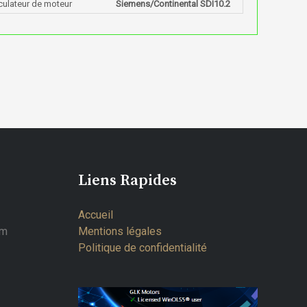
culateur de moteur
Siemens/Continental SDI10.2
Liens Rapides
Accueil
om
Mentions légales
Politique de confidentialité