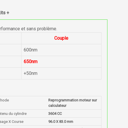
its +
erformance et sans problème.
Couple
600nm
650nm
+50nm
thode
Reprogrammation moteur sur
calculateur
tenu du cylindre
3604 CC
sage X Course
96.0 X 83.0 mm