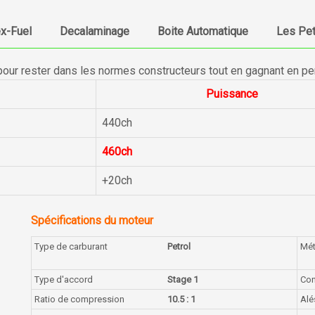
ex-Fuel
Decalaminage
Boite Automatique
Les Pet
pour rester dans les normes constructeurs tout en gagnant en p
Puissance
440ch
460ch
+20ch
Spécifications du moteur
Type de carburant
Petrol
Mé
Type d'accord
Stage 1
Con
Ratio de compression
10.5 : 1
Alé