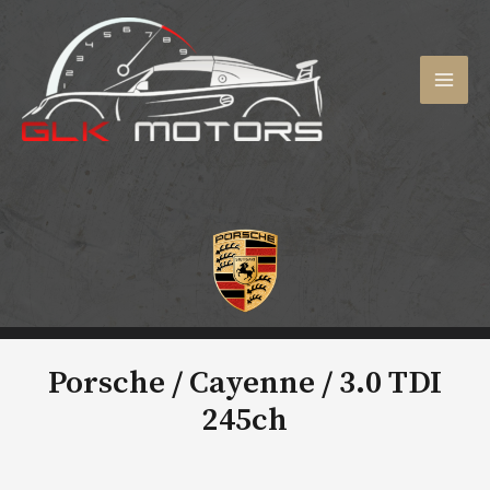
Aller
au
contenu
MAI
MEN
Porsche / Cayenne /
3.0 TDI
245ch