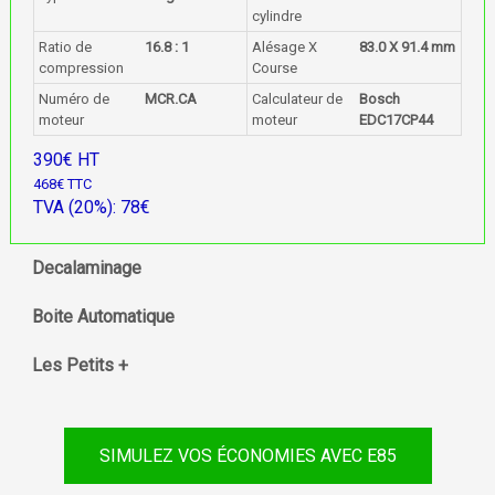
cylindre
Ratio de
16.8 : 1
Alésage X
83.0 X 91.4 mm
compression
Course
Numéro de
MCR.CA
Calculateur de
Bosch
moteur
moteur
EDC17CP44
390€ HT
468€ TTC
TVA (20%): 78€
Decalaminage
Boite Automatique
Les Petits +
SIMULEZ VOS ÉCONOMIES AVEC E85