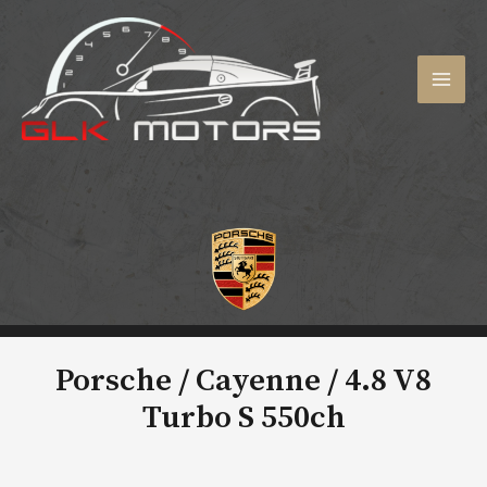
Aller
au
contenu
MAI
MEN
Porsche / Cayenne /
4.8 V8
Turbo S 550ch