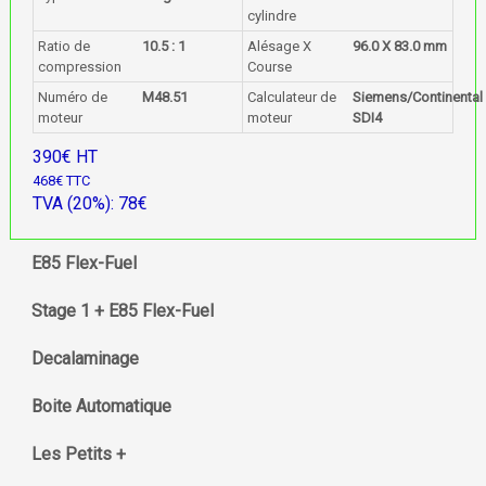
cylindre
Ratio de
10.5 : 1
Alésage X
96.0 X 83.0 mm
compression
Course
Numéro de
M48.51
Calculateur de
Siemens/Continental
moteur
moteur
SDI4
390€ HT
468€ TTC
TVA (20%): 78€
E85 Flex-Fuel
Stage 1 + E85 Flex-Fuel
Decalaminage
Boite Automatique
Les Petits +