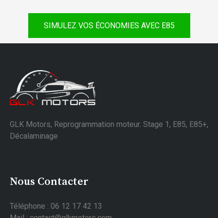
SIMULEZ VOS ÉCONOMIES AVEC E85
GLK Motors, Reprogrammation moteur. Stage 1, E85, E85+,
Décalaminage
Nous Contacter
Téléphone : 06 12 17 42 13
Mail : contact@glkmotors.com