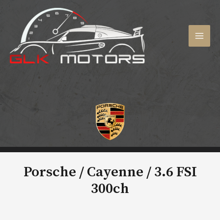
Aller
au
contenu
MAI
MEN
Porsche / Cayenne /
3.6 FSI
300ch