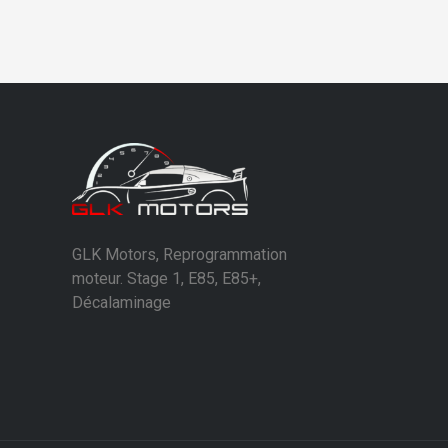
GLK Motors, Reprogrammation
moteur. Stage 1, E85, E85+,
Décalaminage