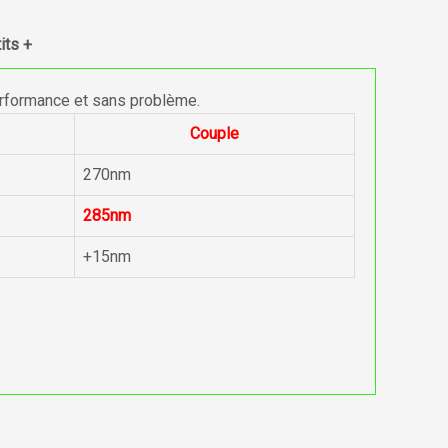
its +
erformance et sans problème.
Couple
270nm
285nm
+15nm