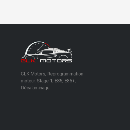
GLK Motors, Reprogrammation
moteur. Stage 1, E85, E85+,
Décalaminage