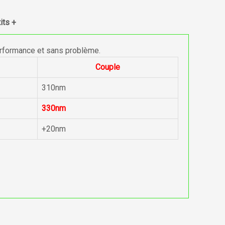
its +
erformance et sans problème.
Couple
310nm
330nm
+20nm