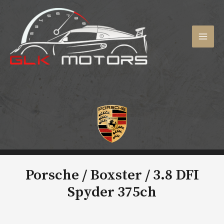
Aller
au
contenu
MAI
MEN
Porsche / Boxster /
3.8 DFI
Spyder 375ch