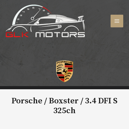
Aller
au
contenu
MAI
MEN
Porsche / Boxster /
3.4 DFI S
325ch