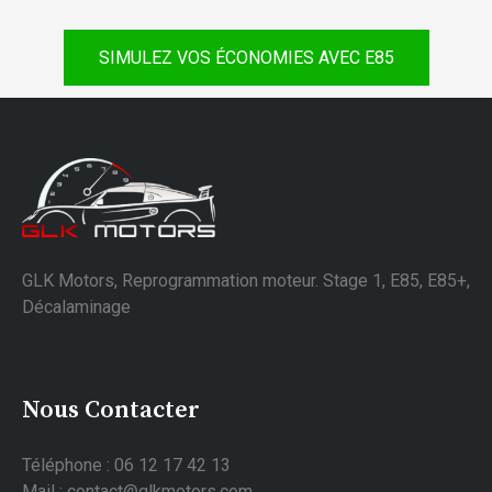
SIMULEZ VOS ÉCONOMIES AVEC E85
GLK Motors, Reprogrammation moteur. Stage 1, E85, E85+,
Décalaminage
Nous Contacter
Téléphone : 06 12 17 42 13
Mail : contact@glkmotors.com