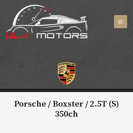
Aller
au
contenu
MAI
MEN
Porsche / Boxster /
2.5T (S)
350ch