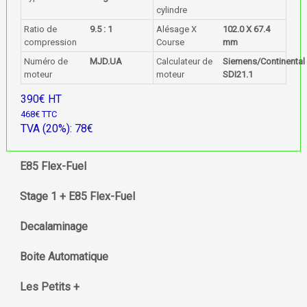
cylindre
Ratio de
9.5 : 1
Alésage X
102.0 X 67.4
compression
Course
mm
Numéro de
MJD.UA
Calculateur de
Siemens/Continental
moteur
moteur
SDI21.1
390€ HT
468€ TTC
TVA (20%): 78€
E85 Flex-Fuel
Stage 1 + E85 Flex-Fuel
Decalaminage
Boite Automatique
Les Petits +