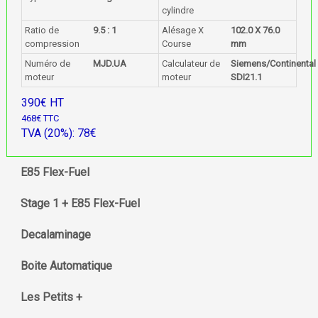
cylindre
Ratio de
9.5 : 1
Alésage X
102.0 X 76.0
compression
Course
mm
Numéro de
MJD.UA
Calculateur de
Siemens/Continental
moteur
moteur
SDI21.1
390€ HT
468€ TTC
TVA (20%): 78€
E85 Flex-Fuel
Stage 1 + E85 Flex-Fuel
Decalaminage
Boite Automatique
Les Petits +