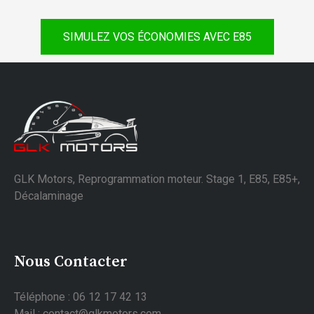
SIMULEZ VOS ÉCONOMIES AVEC E85
GLK Motors, Reprogrammation moteur. Stage 1, E85, E85+,
Décalaminage
Nous Contacter
Téléphone : 06 12 17 42 13
Mail : contact@glkmotors.com