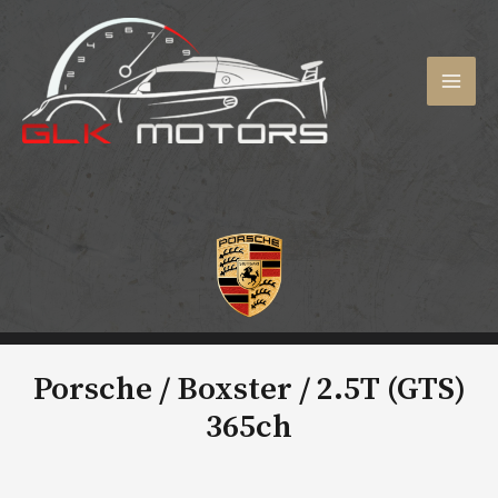
Aller
au
contenu
MAI
MEN
Porsche / Boxster /
2.5T (GTS)
365ch