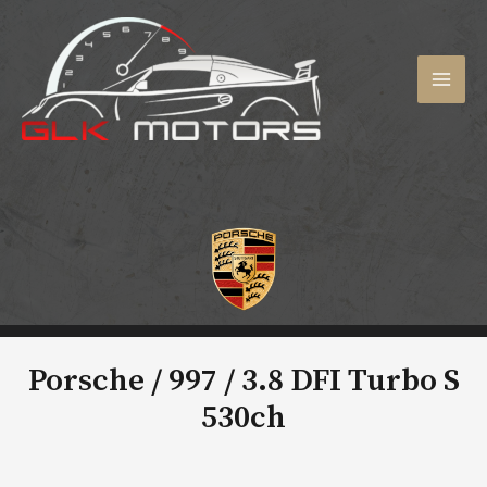
Aller
au
contenu
MAI
MEN
Porsche / 997 /
3.8 DFI Turbo S
530ch