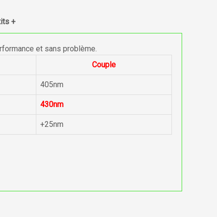
its +
erformance et sans problème.
Couple
405nm
430nm
+25nm