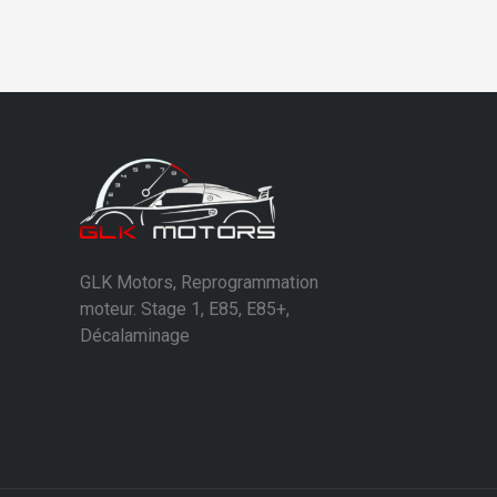
GLK Motors, Reprogrammation
moteur. Stage 1, E85, E85+,
Décalaminage