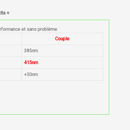
its +
erformance et sans problème.
Couple
385nm
415nm
+30nm