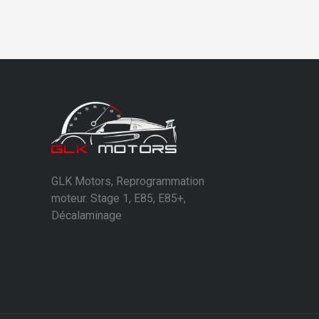
GLK Motors, Reprogrammation
moteur. Stage 1, E85, E85+,
Décalaminage