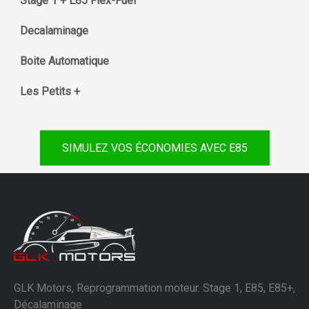
Stage 1 + E85 Flex-Fuel
Decalaminage
Boite Automatique
Les Petits +
SIMULEZ VOS ÉCONOMIES AVEC E85
GLK Motors, Reprogrammation moteur. Stage 1, E85, E85+,
Décalaminage