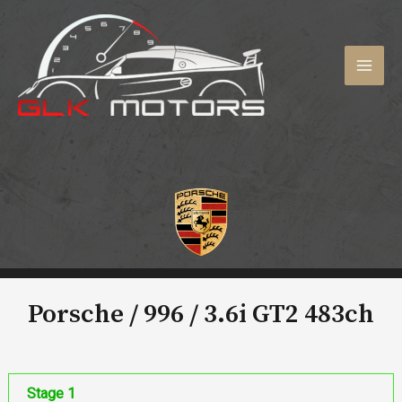
Aller
au
contenu
MAI
MEN
Porsche / 996 /
3.6i GT2 483ch
Stage 1