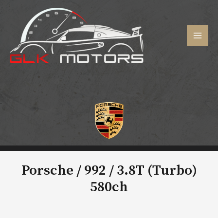
Aller
au
contenu
MAI
MEN
Porsche / 992 /
3.8T (Turbo)
580ch