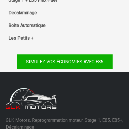
Stage 1 + E85 Flex-Fuel
Decalaminage
Boite Automatique
Les Petits +
SIMULEZ VOS ÉCONOMIES AVEC E85
GLK Motors, Reprogrammation moteur. Stage 1, E85, E85+,
Décalaminage