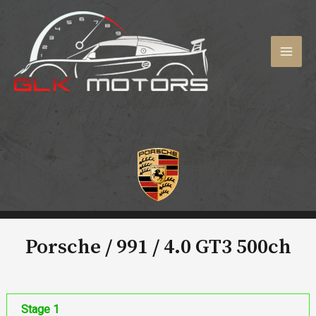
Aller
au
contenu
MAI
MEN
Porsche / 991 /
4.0 GT3 500ch
Stage 1