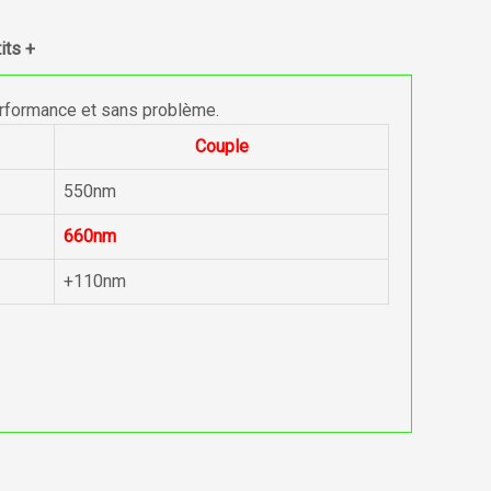
its +
erformance et sans problème.
Couple
550nm
660nm
+110nm