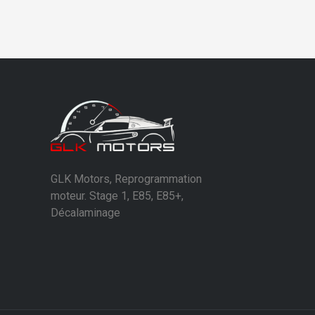
GLK Motors, Reprogrammation
moteur. Stage 1, E85, E85+,
Décalaminage