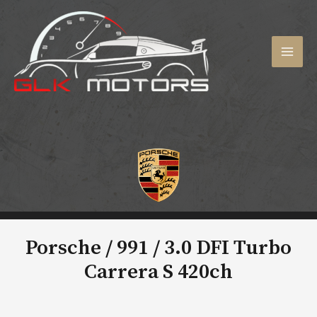
Aller
au
contenu
MAI
MEN
Porsche / 991 /
3.0 DFI Turbo
Carrera S 420ch