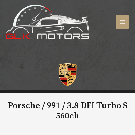
Aller
au
contenu
MAI
MEN
Porsche / 991 /
3.8 DFI Turbo S
560ch