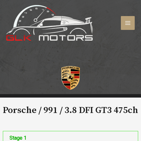
Aller
au
contenu
MAI
MEN
Porsche / 991 /
3.8 DFI GT3 475ch
Stage 1