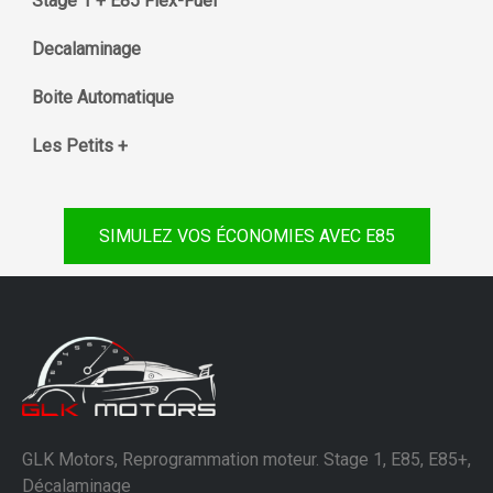
Stage 1 + E85 Flex-Fuel
Decalaminage
Boite Automatique
Les Petits +
SIMULEZ VOS ÉCONOMIES AVEC E85
GLK Motors, Reprogrammation moteur. Stage 1, E85, E85+,
Décalaminage