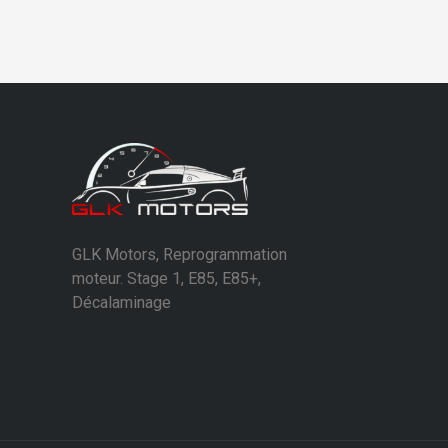
GLK Motors, Reprogrammation
moteur. Stage 1, E85, E85+,
Décalaminage