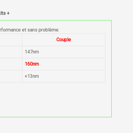
its +
erformance et sans problème.
Couple
147nm
160nm
+13nm