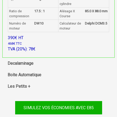
cylindre
Ratio de
17.5 : 1
Alésage X
85.0 X 88.0 mm
compression
Course
Numéro de
DW10
Calculateur de
Delphi DCM3.5
moteur
moteur
390€ HT
468€ TTC
TVA (20%): 78€
Decalaminage
Boite Automatique
Les Petits +
SIMULEZ VOS ÉCONOMIES AVEC E85