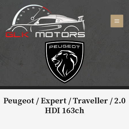
Aller
au
contenu
MAI
MEN
Peugeot / Expert / Traveller /
2.0
HDI 163ch