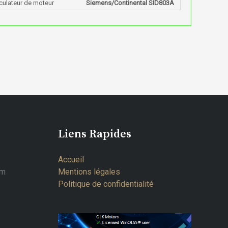
culateur de moteur
Siemens/Continental SID803A
Liens Rapides
Accueil
om
Mentions légales
Politique de confidentialité