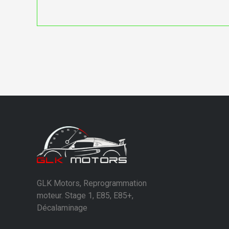
GLK Motors, Reprogrammation
moteur. Stage 1, E85, E85+,
Décalaminage