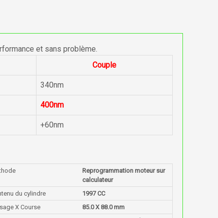
erformance et sans problème.
Couple
340nm
400nm
+60nm
thode
Reprogrammation moteur sur
calculateur
tenu du cylindre
1997 CC
sage X Course
85.0 X 88.0 mm