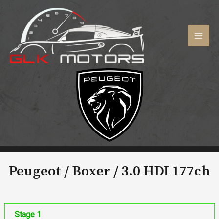
Aller
au
contenu
MAI
MEN
Peugeot / Boxer /
3.0 HDI 177ch
Stage 1