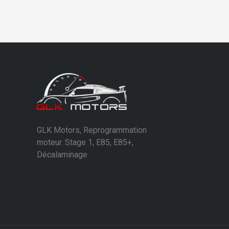
GLK Motors, Reprogrammation
moteur. Stage 1, E85, E85+,
Décalaminage