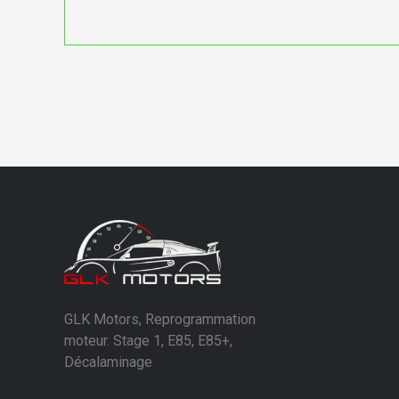
GLK Motors, Reprogrammation
moteur. Stage 1, E85, E85+,
Décalaminage