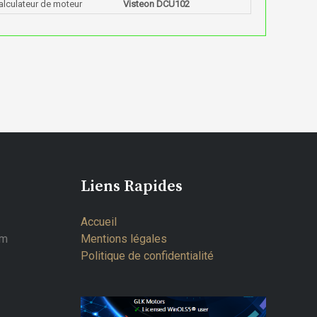
alculateur de moteur
Visteon DCU102
Liens Rapides
Accueil
om
Mentions légales
Politique de confidentialité