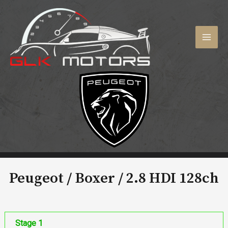
Aller
au
contenu
MAI
MEN
Peugeot / Boxer /
2.8 HDI 128ch
Stage 1