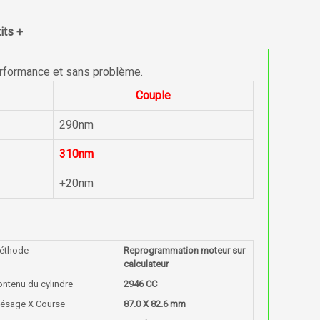
its +
erformance et sans problème.
Couple
290nm
310nm
+20nm
éthode
Reprogrammation moteur sur
calculateur
ontenu du cylindre
2946 CC
lésage X Course
87.0 X 82.6 mm