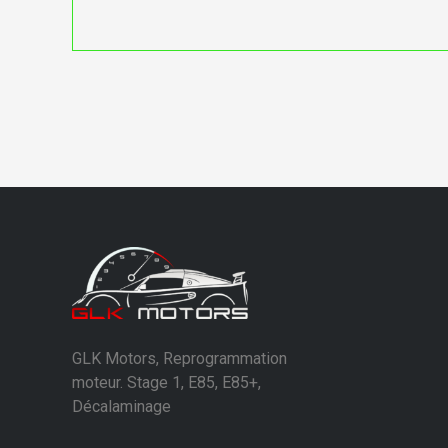
GLK Motors, Reprogrammation
moteur. Stage 1, E85, E85+,
Décalaminage