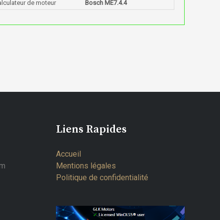
alculateur de moteur
Bosch ME7.4.4
Liens Rapides
Accueil
om
Mentions légales
Politique de confidentialité