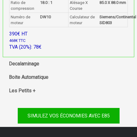
Ratio de
18.0 : 1
Alésage X
85.0 X 88.0 mm
compression
Course
Numéro de
DW10
Calculateur de
Siemens/Continental
moteur
moteur
SID803
390€ HT
468€ TTC
TVA (20%): 78€
Decalaminage
Boite Automatique
Les Petits +
SIMULEZ VOS ÉCONOMIES AVEC E85