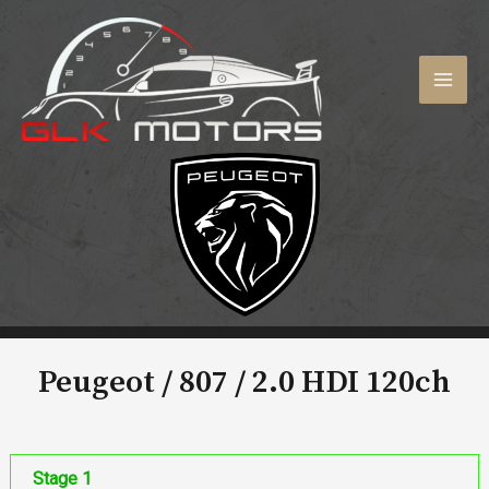
Aller
au
contenu
MAI
MEN
Peugeot / 807 /
2.0 HDI 120ch
Stage 1