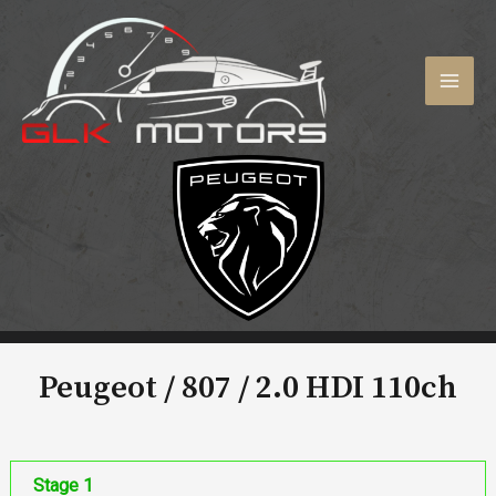
Aller
au
contenu
MAI
MEN
Peugeot / 807 /
2.0 HDI 110ch
Stage 1