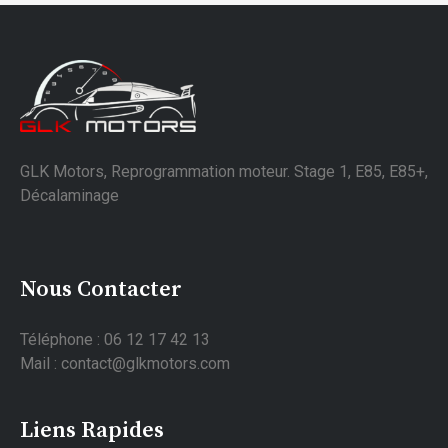
GLK Motors, Reprogrammation moteur. Stage 1, E85, E85+,
Décalaminage
Nous Contacter
Téléphone : 06 12 17 42 13
Mail : contact@glkmotors.com
Liens Rapides