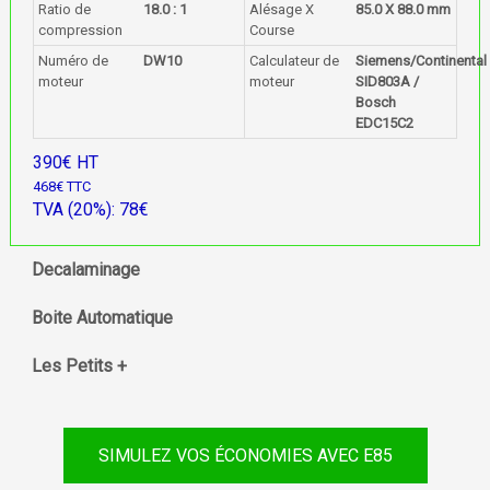
Ratio de
18.0 : 1
Alésage X
85.0 X 88.0 mm
compression
Course
Numéro de
DW10
Calculateur de
Siemens/Continental
moteur
moteur
SID803A /
Bosch
EDC15C2
390€ HT
468€ TTC
TVA (20%): 78€
Decalaminage
Boite Automatique
Les Petits +
SIMULEZ VOS ÉCONOMIES AVEC E85