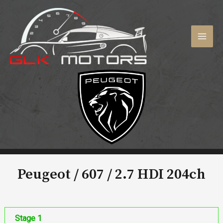
Aller
au
contenu
MAI
MEN
Peugeot / 607 /
2.7 HDI 204ch
Stage 1