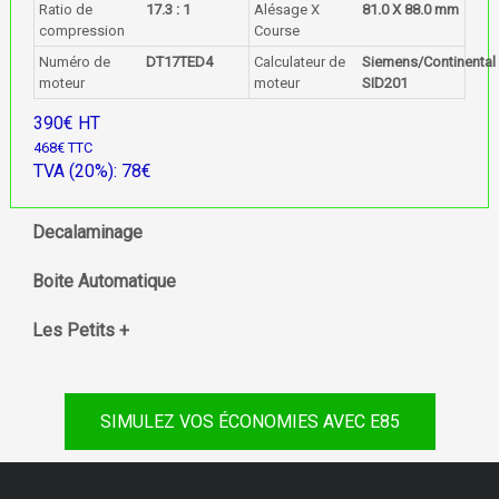
Ratio de
17.3 : 1
Alésage X
81.0 X 88.0 mm
compression
Course
Numéro de
DT17TED4
Calculateur de
Siemens/Continental
moteur
moteur
SID201
390€ HT
468€ TTC
TVA (20%): 78€
Decalaminage
Boite Automatique
Les Petits +
SIMULEZ VOS ÉCONOMIES AVEC E85