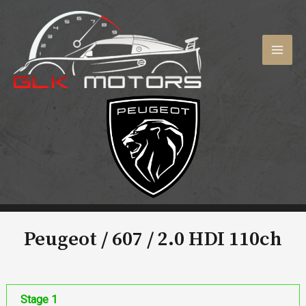
Aller
au
contenu
MAI
MEN
Peugeot / 607 /
2.0 HDI 110ch
Stage 1