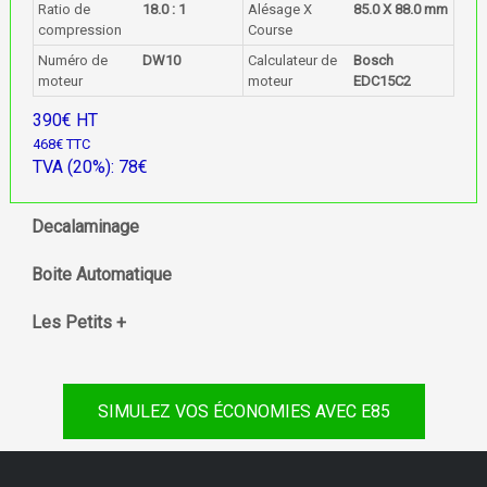
Ratio de
18.0 : 1
Alésage X
85.0 X 88.0 mm
compression
Course
Numéro de
DW10
Calculateur de
Bosch
moteur
moteur
EDC15C2
390€ HT
468€ TTC
TVA (20%): 78€
Decalaminage
Boite Automatique
Les Petits +
SIMULEZ VOS ÉCONOMIES AVEC E85