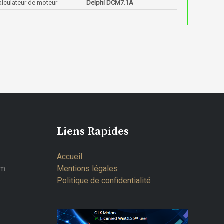
alculateur de moteur
Delphi DCM7.1A
Liens Rapides
Accueil
om
Mentions légales
Politique de confidentialité