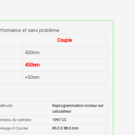
erformance et sans problème.
Couple
400nm
450nm
+50nm
éthode
Reprogrammation moteur sur
calculateur
ontenu du cylindre
1997 CC
lésage X Course
85.0 X 88.0 mm