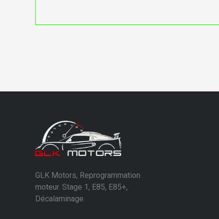
GLK Motors, Reprogrammation
moteur. Stage 1, E85, E85+,
Décalaminage