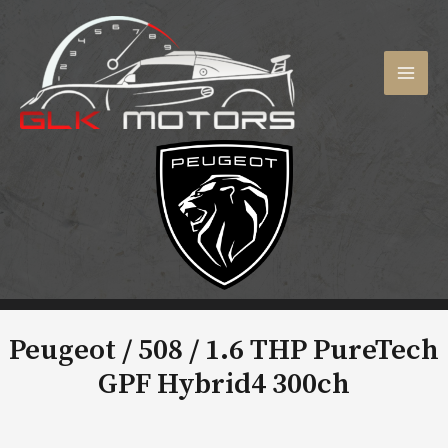
Aller
au
contenu
MAI
MEN
Peugeot / 508 /
1.6 THP PureTech
GPF Hybrid4 300ch