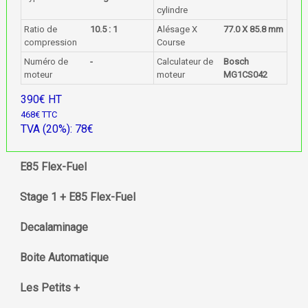
cylindre
Ratio de
10.5 : 1
Alésage X
77.0 X 85.8 mm
compression
Course
Numéro de
-
Calculateur de
Bosch
moteur
moteur
MG1CS042
390€ HT
468€ TTC
TVA (20%): 78€
E85 Flex-Fuel
Stage 1 + E85 Flex-Fuel
Decalaminage
Boite Automatique
Les Petits +