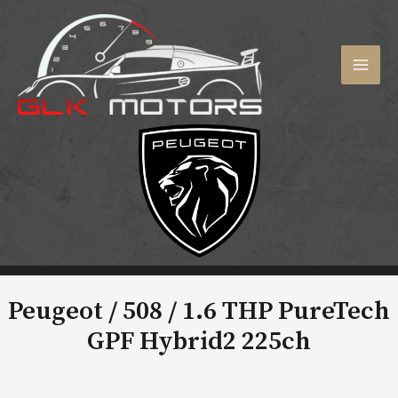
Aller
au
contenu
MAI
MEN
Peugeot / 508 /
1.6 THP PureTech
GPF Hybrid2 225ch