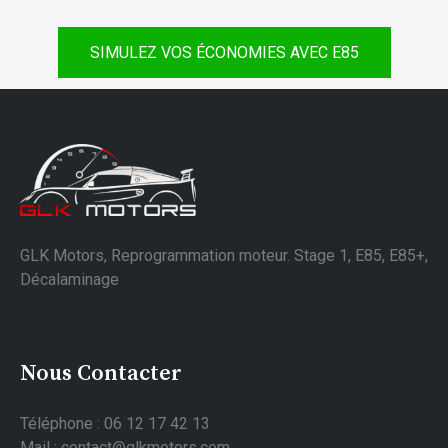
SIMULEZ VOS ÉCONOMIES AVEC E85
GLK Motors, Reprogrammation moteur. Stage 1, E85, E85+,
Décalaminage
Nous Contacter
Téléphone : 06 12 17 42 13
Mail : contact@glkmotors.com