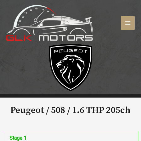
Aller
au
contenu
MAI
MEN
Peugeot / 508 /
1.6 THP 205ch
Stage 1