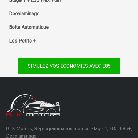
Stage 1 + E85 Flex-Fuel
Decalaminage
Boite Automatique
Les Petits +
SIMULEZ VOS ÉCONOMIES AVEC E85
GLK Motors, Reprogrammation moteur. Stage 1, E85, E85+,
Décalaminage