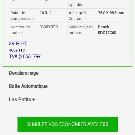
cylindre
Ratio de
16.0 : 1
Alésage X
75.0 X 88.3 mm
compression
Course
Numéro de
DV6FCTED
Calculateur de
Bosch
moteur
moteur
EDC17C60
390€ HT
468€ TTC
TVA (20%): 78€
Decalaminage
Boite Automatique
Les Petits +
SIMULEZ VOS ÉCONOMIES AVEC E85