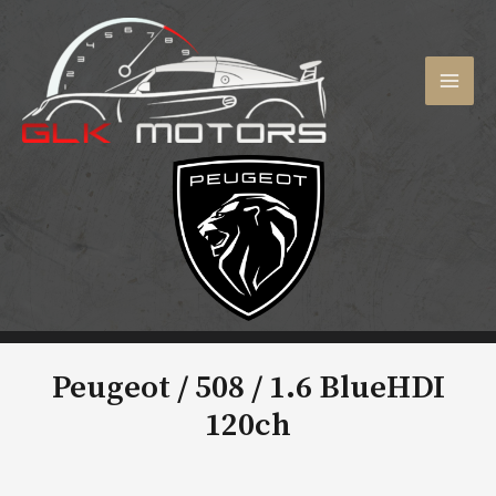
Aller
au
contenu
MAI
MEN
Peugeot / 508 /
1.6 BlueHDI
120ch