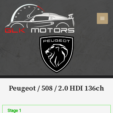
Aller
au
contenu
MAI
MEN
Peugeot / 508 /
2.0 HDI 136ch
Stage 1