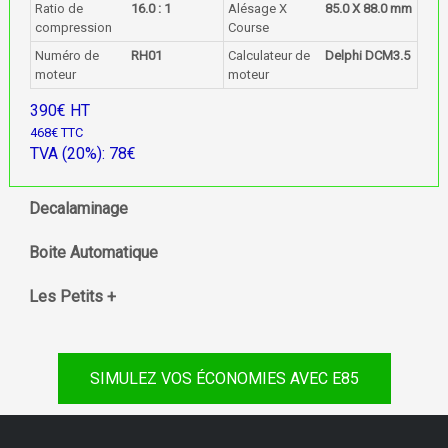
Ratio de
16.0 : 1
Alésage X
85.0 X 88.0 mm
compression
Course
Numéro de
RH01
Calculateur de
Delphi DCM3.5
moteur
moteur
390€ HT
468€ TTC
TVA (20%): 78€
Decalaminage
Boite Automatique
Les Petits +
SIMULEZ VOS ÉCONOMIES AVEC E85