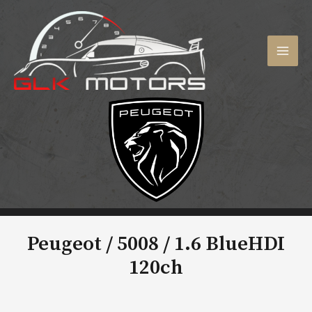
Aller
au
contenu
MAI
MEN
Peugeot / 5008 /
1.6 BlueHDI
120ch