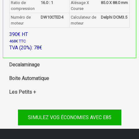
Ratio de
16.0 : 1
Alésage X
85.0 X 88.0 mm
compression
Course
Numéro de
DW10CTED4
Calculateur de
Delphi DCM3.5
moteur
moteur
390€ HT
468€ TTC
TVA (20%): 78€
Decalaminage
Boite Automatique
Les Petits +
SIMULEZ VOS ÉCONOMIES AVEC E85