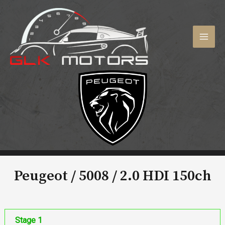
Aller
au
contenu
MAI
MEN
Peugeot / 5008 /
2.0 HDI 150ch
Stage 1